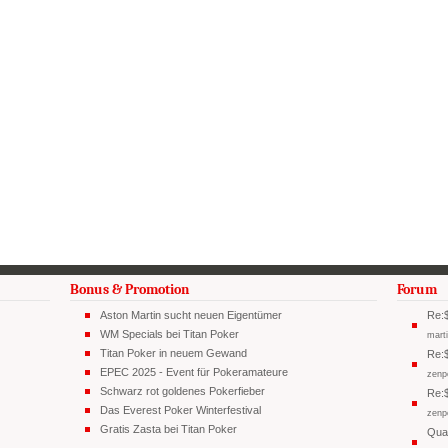
Bonus & Promotion
Forum
Aston Martin sucht neuen Eigentümer
Re:$
WM Specials bei Titan Poker
marti
Titan Poker in neuem Gewand
Re:$
EPEC 2025 - Event für Pokeramateure
zenp
Schwarz rot goldenes Pokerfieber
Re:$
Das Everest Poker Winterfestival
zenp
Gratis Zasta bei Titan Poker
Qual