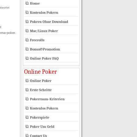
Home
ntwortet
Kostenlos Pokern
Pokern Ohne Download
t
Mac/Linux Poker
hema-poker.
Freerolls
Bonus&Promotion
Online Poker FAQ
Online Poker
Online Poker
Erste Schritte
Pokerraum-Kriterien
Kostenlos Pokern
Pokerspiele
Poker Um Geld
Contact Us