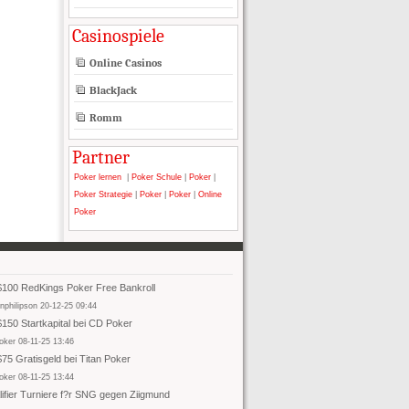
Casinospiele
Online Casinos
BlackJack
Romm
Partner
Poker lernen
|
Poker Schule
|
Poker
|
Poker Strategie
|
Poker
|
Poker
|
Online
Poker
100 RedKings Poker Free Bankroll
nphilipson 20-12-25 09:44
150 Startkapital bei CD Poker
oker 08-11-25 13:46
75 Gratisgeld bei Titan Poker
oker 08-11-25 13:44
ifier Turniere f?r SNG gegen Ziigmund