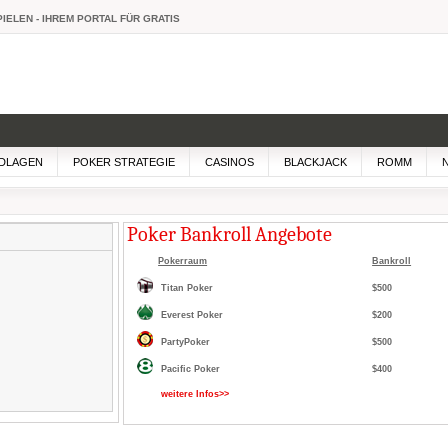
ELEN - IHREM PORTAL FÜR GRATIS
 SIE GRATIS POKER ONLINE SPIELEN
DLAGEN
POKER STRATEGIE
CASINOS
BLACKJACK
ROMM
Poker Bankroll Angebote
Pokerraum
Bankroll
Aston Martin sucht neuen Eigentümer
WM Specials bei Titan Poker
Titan Poker
$500
Titan Poker in neuem Gewand
Everest Poker
$200
EPEC 2025 - Event für Pokeramateure
Schwarz rot goldenes Pokerfieber
PartyPoker
$500
Das Everest Poker Winterfestival
Gratis Zasta bei Titan Poker
Pacific Poker
$400
weitere Infos>>