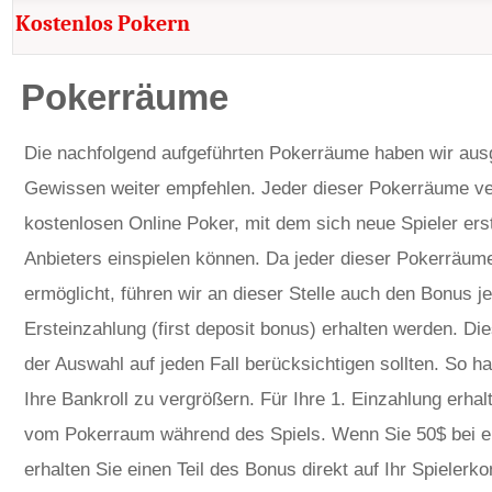
Kostenlos Pokern
Pokerräume
Die nachfolgend aufgeführten Pokerräume haben wir ausg
Gewissen weiter empfehlen. Jeder dieser Pokerräume ver
kostenlosen Online Poker, mit dem sich neue Spieler erst
Anbieters einspielen können. Da jeder dieser Pokerräum
ermöglicht, führen wir an dieser Stelle auch den Bonus j
Ersteinzahlung (first deposit bonus) erhalten werden. Dies
der Auswahl auf jeden Fall berücksichtigen sollten. So h
Ihre Bankroll zu vergrößern. Für Ihre 1. Einzahlung erha
vom Pokerraum während des Spiels. Wenn Sie 50$ bei 
erhalten Sie einen Teil des Bonus direkt auf Ihr Spielerk