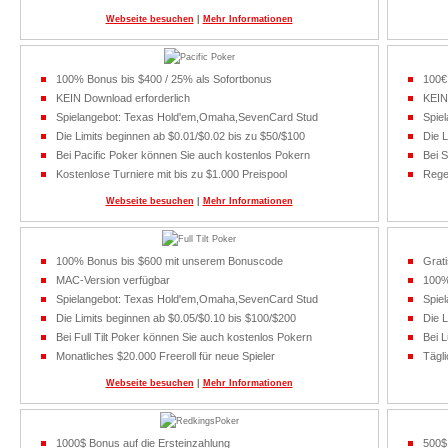
Webseite besuchen
|
Mehr Informationen
100% Bonus bis $400 / 25% als Sofortbonus
100€ 
KEIN Download erforderlich
KEIN
Spielangebot: Texas Hold'em,Omaha,SevenCard Stud
Spie
Die Limits beginnen ab
$0.01/$0.02 bis zu $50/$100
Die L
Bei Pacific Poker können Sie auch kostenlos Pokern
Bei 
Kostenlose Turniere mit bis zu $1.000 Preispool
Rege
Webseite besuchen
|
Mehr Informationen
100% Bonus bis $600 mit unserem Bonuscode
Grati
MAC-Version verfügbar
100%
Spielangebot: Texas Hold'em,Omaha,SevenCard Stud
Spie
Die Limits beginnen ab $0.05/$0.10 bis $100/$200
Die L
Bei Full Tilt Poker können Sie auch kostenlos Pokern
Bei 
Monatliches $20.000 Freeroll für neue Spieler
Tägli
Webseite besuchen
|
Mehr Informationen
1000$ Bonus auf die Ersteinzahlung
500$ 