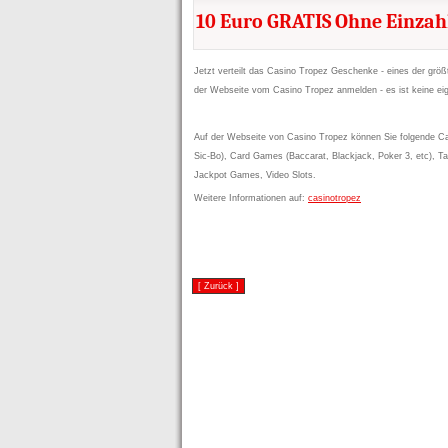
10 Euro GRATIS Ohne Einzah
Jetzt verteilt das Casino Tropez Geschenke - eines der gr
der Webseite vom Casino Tropez anmelden - es ist keine eige
Auf der Webseite von Casino Tropez können Sie folgende Ca
Sic-Bo), Card Games (Baccarat, Blackjack, Poker 3, etc), Ta
Jackpot Games, Video Slots.
Weitere Informationen auf:
casinotropez
[ Zurück ]