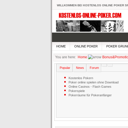
WILLKOMMEN BEI KOSTENLOS ONLINE POKER SPI
POKERSPIELE. HIER ERFAHREN SIE WIE UND WO
KÖNNEN.
HOME
ONLINE POKER
POKER GRUN
You are here:
Home
Bonus&Promoti
Popular
News
Forum
Kostenlos Pokern
Poker online spielen ohne Download
Online Casinos - Flash Games
Pokerspiele
Pokerräume für Pokeranfänger