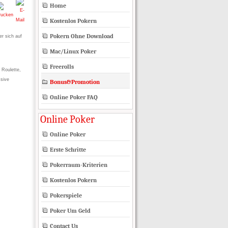
Home
Kostenlos Pokern
Pokern Ohne Download
r sich auf
Mac/Linux Poker
Freerolls
 Roulette,
ssive
Bonus&Promotion
Online Poker FAQ
Online Poker
Online Poker
Erste Schritte
Pokerraum-Kriterien
Kostenlos Pokern
Pokerspiele
Poker Um Geld
Contact Us