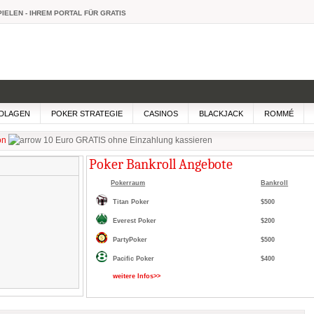
ELEN - IHREM PORTAL FÜR GRATIS
 SIE GRATIS POKER ONLINE SPIELEN
DLAGEN
POKER STRATEGIE
CASINOS
BLACKJACK
ROMMÉ
on
10 Euro GRATIS ohne Einzahlung kassieren
Poker Bankroll Angebote
Pokerraum
Bankroll
Shasta bringt Dir Zasta
Das PartyPoker Million Dollar Race
Titan Poker
$500
Die Extra Million zur WSOP
Everest Poker
$200
PartyPoker Sports Stars Challenge
Spring Championship of Online Poker
PartyPoker
$500
WSOP 2025 Qualifier bei Titan
Everest Poker Anfängerturniere
Pacific Poker
$400
weitere Infos>>