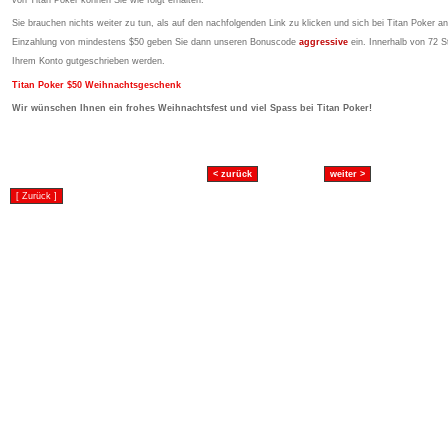
Sie brauchen nichts weiter zu tun, als auf den nachfolgenden Link zu klicken und sich bei Titan Poker a
Einzahlung von mindestens $50 geben Sie dann unseren Bonuscode
aggressive
ein. Innerhalb von 72 
Ihrem Konto gutgeschrieben werden.
Titan Poker $50 Weihnachtsgeschenk
Wir wünschen Ihnen ein frohes Weihnachtsfest und viel Spass bei Titan Poker!
< zurück
weiter >
[ Zurück ]