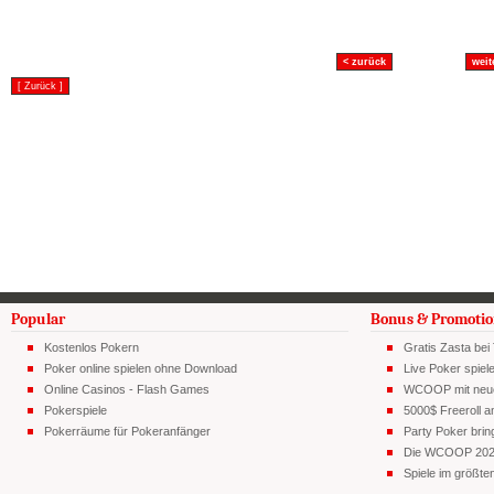
< zurück
weit
[ Zurück ]
Popular
Bonus & Promoti
Kostenlos Pokern
Gratis Zasta bei
Poker online spielen ohne Download
Live Poker spiele
Online Casinos - Flash Games
WCOOP mit neue
Pokerspiele
5000$ Freeroll 
Pokerräume für Pokeranfänger
Party Poker bri
Die WCOOP 2025
Spiele im größte