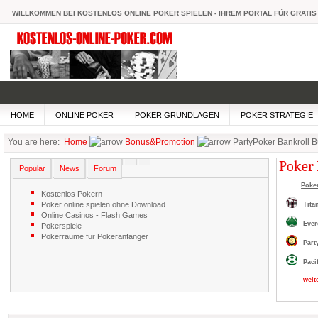
WILLKOMMEN BEI KOSTENLOS ONLINE POKER SPIELEN - IHREM PORTAL FÜR GRATIS
POKERSPIELE. HIER ERFAHREN SIE WIE UND WO SIE GRATIS POKER ONLINE SPIELE
KÖNNEN.
HOME
ONLINE POKER
POKER GRUNDLAGEN
POKER STRATEGIE
You are here:
Home
Bonus&Promotion
PartyPoker Bankroll Bu
Poker 
Popular
News
Forum
Poke
Kostenlos Pokern
Poker online spielen ohne Download
Tita
Online Casinos - Flash Games
Ever
Pokerspiele
Pokerräume für Pokeranfänger
Part
Paci
weit