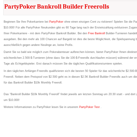
PartyPoker Bankroll Builder Freerolls
Beginnen Sie Ihre Pokerkarriere bei
PartyPoker
ohne einen einzigen Cent zu riskieren! Spielen Sie die Pa
$10.000! Für alle PartyPoker Neukunden gibt es 60 Tage lang nach der Ersteinzahlung exklusiven Zugang z
Ihrer Pokerkarriere - mit dem PartyPoker Bankroll Builder. Bei den
Free Bankroll
Builder-Turnieren handel
ausgeben. Bei den mehr als 100 Chancen auf Bargeld ist dies die beste Möglichkeit, die Spielspannung 
ausschließlich gegen andere Neulinge an, keine Profis.
Damit Sie so bald wie möglich zum Pokerabenteuer aufbrechen können, bietet PartyPoker Ihnen direkte
wöchtenlichen 2.500-$-Turnieren (ohne dass Sie die 100-$-Freerolls durchlaufen müssen) während der er
Tage als Echtgeldspieler. Erst danach müssen Sie die täglichen Qualifikationsturniere spielen.
In den täglichen Anfänger-Freerolls qualifizieren sich die besten 50 Spieler für das wöchentliche $2.500-B
Freeroll. Neben dem Preispool von $2.500 geht es in diesen $2.5K Bankroll Builder Freerolls auch um die 
für das Bankroll Builder $10k Monthly Freeroll.
Das “Bankroll Builder $10k Monthly Freeroll” findet jeweils am letzten Sonntag um 20:30 statt - und dort
um $10.000!
Weitere Informationen zu PartyPoker lesen Sie in unserem
PartyPoker Test
.