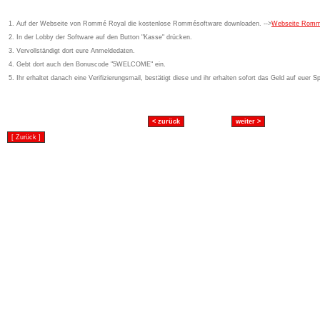
1. Auf der Webseite von Rommé Royal die kostenlose Rommésoftware downloaden. -->
Webseite Romm
2. In der Lobby der Software auf den Button "Kasse" drücken.
3. Vervollständigt dort eure Anmeldedaten.
4. Gebt dort auch den Bonuscode "5WELCOME" ein.
5. Ihr erhaltet danach eine Verifizierungsmail, bestätigt diese und ihr erhalten sofort das Geld auf euer Sp
< zurück
weiter >
[ Zurück ]