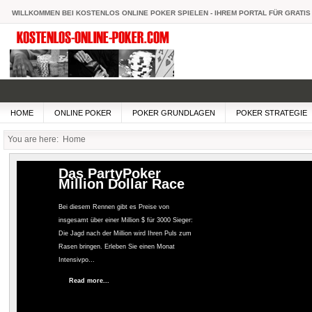
WILLKOMMEN BEI KOSTENLOS ONLINE POKER SPIELEN - IHREM PORTAL FÜR GRATIS
POKERSPIELE. HIER ERFAHREN SIE WIE UND WO SIE GRATIS POKER ONLINE SPIELE
KÖNNEN.
HOME
ONLINE POKER
POKER GRUNDLAGEN
POKER STRATEGIE
You are here:
Home
Das PartyPoker
Million Dollar Race
Bei diesem Rennen gibt es Preise von
insgesamt über einer Million $ für 3000 Sieger:
Die Jagd nach der Million wird Ihren Puls zum
Rasen bringen. Erleben Sie einen Monat
Intensivpo...
Read more...