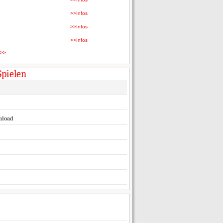
>>Infos
>>Infos
>>Infos
 >>
ualifier Turniere für SNG gegen Ziigmund
uts 18-04-25 18:55
00+108$ Freeroll, kleine Teilnehmerzahl
Spielen
leex 13-03-25 13:25
e:$150 Startkapital bei CD Poker
umper 09-02-25 18:13
e:$150 Startkapital bei CD Poker
uts 09-02-25 16:28
e:PokerStars
uts 09-02-25 16:26
nload