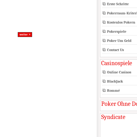
Erste Schritte
Pokerraum-Kriter
Kostenlos Pokern
Pokerspiele
weiter >
Poker Um Geld
Contact Us
Casinospiele
Online Casinos
BlackJack
Rommé
Poker Ohne D
Syndicate