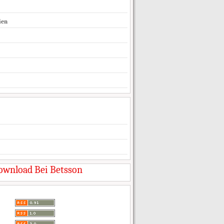
ien
ownload Bei Betsson