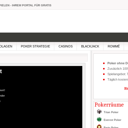
ELEN - IHREM PORTAL FÜR GRATIS
 SIE GRATIS POKER ONLINE SPIELEN
DLAGEN
POKER STRATEGIE
CASINOS
BLACKJACK
ROMMÉ
Poker ohne 
Zusätzlich 10
t
Wonnemona
Titan Poke
Spielangebot:
Täglich kosten
Haben Sie schon Titan 
We
kert!
aber noch nicht entschi
nder
wollen? Lesen Sie einfa
e
finden Sie heraus was 
Pokerräume
Spieler die im Mai 2025.
Titan Poker
Read more...
Everest Poker
Party Poker