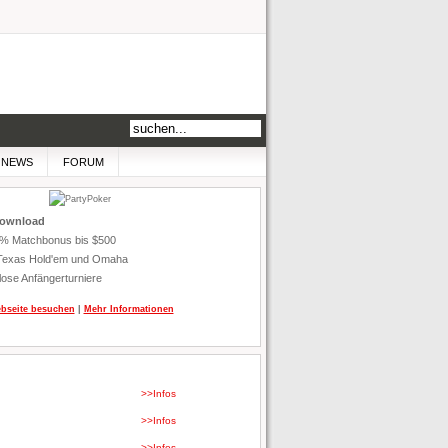
NEWS
FORUM
Download
0% Matchbonus bis $500
t Mai für
S
r Spieler
Z
 Texas Hold'em und Omaha
lose Anfängerturniere
Poker besucht und sich
Bau 
bseite besuchen
|
Mehr Informationen
eden was Sie spielen
dein
ch diesen Artikel und
Viel
Sie wissen muessen:
ang
..
Ever
>>Infos
>>Infos
>>Infos