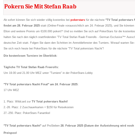
Pokern Sie Mit Stefan Raab
Ab sofort können Sie sich wieder völlig kostenlos bei
pokerstars
für die nächste
"TV Total pokerstars 
findet am 28. Februar 2025
statt (Online-Finale voraussichtlich am 24. Februar 2025), und Sie könnten
Elton und weitere Promis um €100.000 pokert!* Und so melden Sie sich auf PokerStars für die kostenlose
halten Sie nach den täglich stattfindenden "TV Total Stefan Raab Freerolls - German Exclusive"** Aussc
deutscher Zeit statt. Folgen Sie dann den Schritten im Anmeldefenster des Turniers. Worauf warten Sie 
Sie sich noch heute bei PokerStars für die nächste "TV Total pokerstars Nacht"!
Die kostenlosen Turniere im Überblick:
Tägliche TV Total Stefan Raab Freerolls:
Um 19.00 und 21.00 Uhr MEZ unter "Turniere" in der PokerStars-Lobby
"TV Total pokerstars Nacht Final" am 24. Februar 2025:
17 Uhr MEZ
1. Platz: Wildcard zur
TV Total pokerstars Nacht!
2.-26. Platz: 2 Zuschauerkarten + $150 für Reisekosten
27.-250. Platz: PokerStars Fanartikel
"TV Total pokerstars Nacht"
auf ProSieben
28. Februar 2025 (Datum der Aufzeichnung wird noch
Preispool