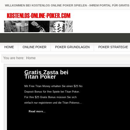
WILLKOMMEN BEI KOSTENLOS ONLINE POKER SPIELEN - IHREM PORTAL FÜR GRATIS
POKERSPIELE. HIER ERFAHREN SIE WIE UND WO SIE GRATIS POKER ONLINE SPIELE
KÖNNEN.
HOME
ONLINE POKER
POKER GRUNDLAGEN
POKER STRATEGIE
You are here:
Home
Gratis Zasta bei
Titan Poker
Mit Free Titan Money erhalten Sie einen $25 No
Deposit Bonus für Ihre Spiele bei Titan Poker.
Für Ihre $25 Gratis Bonus müssen Sie sich
einfach nur registrieren und die Titan Pokerso...
Read more...