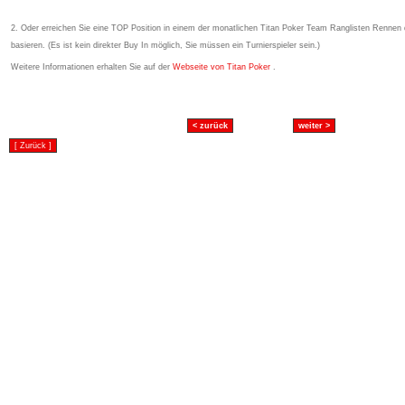
2. Oder erreichen Sie eine TOP Position in einem der monatlichen Titan Poker Team Ranglisten Rennen d
basieren. (Es ist kein direkter Buy In möglich, Sie müssen ein Turnierspieler sein.)
Weitere Informationen erhalten Sie auf der
Webseite von Titan Poker
.
< zurück
weiter >
[ Zurück ]