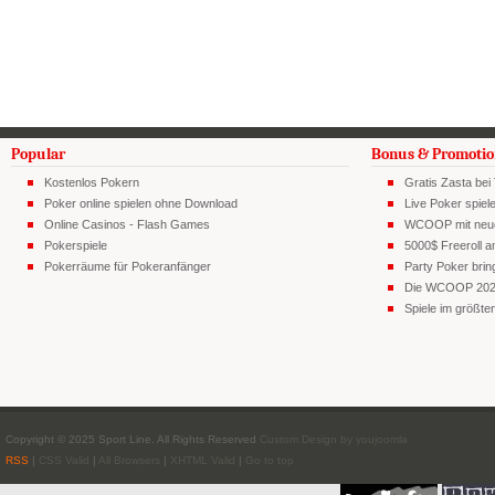
Popular
Bonus & Promoti
Kostenlos Pokern
Gratis Zasta bei
Poker online spielen ohne Download
Live Poker spiele
Online Casinos - Flash Games
WCOOP mit neue
Pokerspiele
5000$ Freeroll 
Pokerräume für Pokeranfänger
Party Poker bri
Die WCOOP 2025
Spiele im größte
Copyright © 2025 Sport Line. All Rights Reserved
Custom Design by youjoomla
RSS
|
CSS Valid
|
All Browsers
|
XHTML Valid
|
Go to top