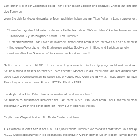
Zum ersten Mal in der Geschichte bietet Titan Poker seinen Spielern eine einmalige Chance auf eine prof
Live Turnieren.
Wenn Sie sich für dieses dynamische Team qualifiziert haben und mit Titan Poker Ihr Land vertreten erh
* Einen Vertrag über 6 Monate für die erste Hälfte des Jahres 2025 um Titan Poker bei Turnieren zu r
* 16,500$ für Buy-Ins zu großen Offline - Live Turnieren
* Unterstützung von Titan Poker um in diesem historischen Team in der Pokerwelt auf sich aufmerk
* Ihre eigene Webseite um die Erfahrungen und das Sachwissen in Blogs und Berichten zu teilen
* und uns über Ihre Gewinne auf dem neuesten Stand zu halten!!
Nicht zu reden von dem RESPEKT, der Ihnen als gesponserter Spieler entgegengebracht wird und 
Sie als Mitglied in diesem historischen Team erwartet. Machen Sie als Pokerspieler auf sich aufmerks
große Cash Gewinne könnten Sie schon bald erwarten. UND wenn Sie im Monat 4 neue Spieler zu Titan 
Einzahlung machen erhalten Sie noch EXTRA EINKÜNFTE!!
Ein Mitglied des Titan Poker Teams zu werden ist nicht unerreichbar!!
Sie müssen es nur schaffen sich einen der TOP Plätze in den Titan Poker Team Final Turnieren zu ersp
ausgetragen werden und schon kann ein Traum zur Wirklichkeit werden.
Es gibt zwei Wege sich einen Sitz für die Finale zu sichern:
1. Gewinnen Sie einen Sitz in den $10 + $1 Qualifikations-Turnieren die monatlich stattfinden. (Mit der Qu
+$0.10 Qualifikationsturnieren die wöchentlich ausgetragen werden können Sie an diesem Turnier teilne