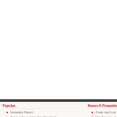
Popular
Bonus & Promoti
Kostenlos Pokern
Gratis nach Las