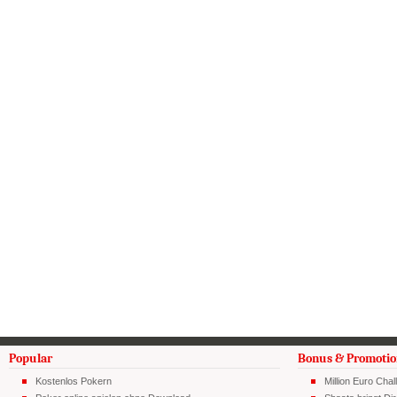
Popular
Bonus & Promoti
Kostenlos Pokern
Million Euro Cha