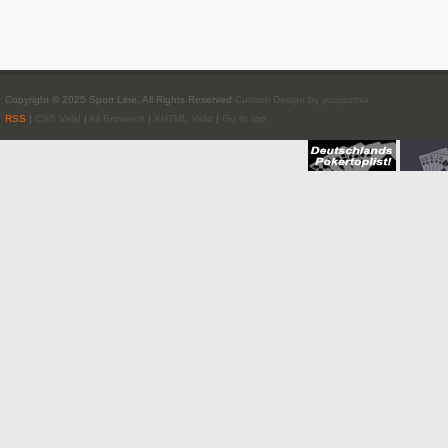
Copyright © 2025 Sport Line. All Rights Reserved
Custom Design by youjoomla
RSS
|
CSS Valid
|
All Browsers
|
XHTML Valid
|
Go to top