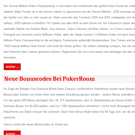
Die 'Aussie Millions Poker Championship' in Australien sind mittlerweile das größte Poker Event der süd
anderes Major-Turnier ist in den letzten Jahren so gewachsen wie die 'Aussie Millions'. 2025 erstmals au
der Spieler von Jahr zu Jahr rasant an. Allein zwischen den Turnieren 2025 und 2025 verdoppelte sich d
nahezu, 2025 nahmen schließlich 747 Spieler aus aller Welt an dem Event teil. Am Pokertisch saßen di
namhafte Spieler wie Andrew Black, Gus Hansen, Julius Coleman und Marc Karam. Im Crown Casino in
Preisgeld von immerhin sechs Millionen Dollar, allein der Sieger konnte 1,5 Millonen Dollar mit nach H
Millions Poker Championship ist die wichtigste Turnierserie außerhalb Nordamerikas. Das Turnier wird je
"2025 Aussie Millions Main Event" wird wohl der bisher größte. Sie sollten unbedingt schauen, wie Sie e
den Pokertrip Ihres Lebens gewinnen können. Registrieren Sie sich noch heute und verbringen Sie den Ja
Australien.
weiter …
Neue Bonuscodes Bei PokerRoom
Im Zuge der Bellagio Five Diamond World Poker Classics veröffentlicht PokerRoom wieder neue Bonusc
Bonuscodes können von Ihnen ohne eine weitere Einzahlung genutzt werden - einfach Bonus anfordern 
Für den gratis $25-Bonus benötigen Sie z.B. 275 Spielerpunkte, also 11 Spielerpunkte pro Bonus-Dollar.
höchsten Bonus mit $1.000 wählen, sind nur 7.000 Spielerpunkte erforderlich. Umso mehr Bonusgeld Si
PokerPoints pro Dollar müssen Sie sammeln. Nach Ihrer Bonus-Wahl haben Sie 60 Tage Zeit, um die nöt
sammeln.
Und so sehen die neuen Bonuscodes im Detail aus:
weiter …