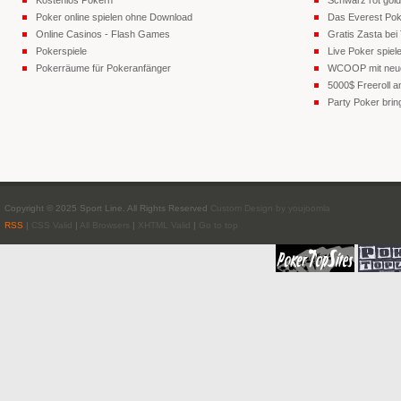
Kostenlos Pokern
Schwarz rot gol
Poker online spielen ohne Download
Das Everest Poke
Online Casinos - Flash Games
Gratis Zasta bei
Pokerspiele
Live Poker spiele
Pokerräume für Pokeranfänger
WCOOP mit neue
5000$ Freeroll 
Party Poker bri
Copyright © 2025 Sport Line. All Rights Reserved
Custom Design by youjoomla
RSS
|
CSS Valid
|
All Browsers
|
XHTML Valid
|
Go to top