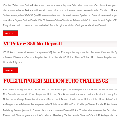
Vor den Zeiten von Online-Poker – und des Internets – lag das Jahrzehnt, das vom Geschmack vergess
dieser wunderbaren Dekade widmet sich nun pokerroom mit einem neuen sensationellen Turnier...
Miami
Spieler eines jeden $5+0.50 Qualifikationsturniers und die zwei besten Spieler pro Freeroll veranstaltet
das Miami Styles Online-Finale. Die 30 besten Online-Finalisten fahren schließlich zum Miami Styles Of
Flugtickets und Luxusunterkunft inklusive! Zu holen gibt es nichts Geringeres als einen Ferrari!
weiter …
VC Poker: 35$ No-Deposit
VC Poker schenkt all seinen Neuspielern 35$ bei der Erstregistrierung ohne das Sie einen Cent auf Ihr S
müssen! Dieses No-Deposit Angebot ist nicht über die VC Poker Site verfügbar. Um dieses Angebot nu
bitte wie folgt vor:
weiter …
FULLTILTPOKER MILLION EURO CHALLENGE
FullTiltPoker bringt mit dem “Team Full Tilt” die Elitegruppe der Pokerprofis nach Deutschland. In vie
Mal Pokerlegenden wie Chris Ferguson, Phil Ivey, Gus Hansen oder Howard Lederer Station in den grös
Neben jeder Menge Poker begeisterter VIPs ist auch Deutschlands bester Pokerspieler, Eddy Scharf, mit
Anfänger oder erfahrener Pokerspieler - die “fulltiltpoker Million Euro Challenge” bietet für alle Poker Inte
Bei der grössten, jemals in Deutschland veranstalteten Freeroll-Poker-Turnierreihe erwartet die Besucher
Event- und Showprogramm - mit Workshops, Heads-up Tables, sowie Sit-and-Go’s mit Pokerlegenden des