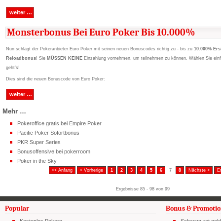
weiter …
Monsterbonus Bei Euro Poker Bis 10.000%
Nun schlägt der Pokeranbieter Euro Poker mit seinen neuen Bonuscodes richtig zu - bis zu
10.000% Ers
Reloadbonus
! Sie
MÜSSEN KEINE
Einzahlung vornehmen, um teilnehmen zu können. Wählen Sie einf
geht’s!
Dies sind die neuen Bonuscode von Euro Poker:
weiter …
Mehr …
Pokeroffice gratis bei Empire Poker
Pacific Poker Sofortbonus
PKR Super Series
Bonusoffensive bei pokerroom
Poker in the Sky
<< Anfang
< Vorherige
1
2
3
4
5
6
7
8
Nächste >
E
Ergebnisse 85 - 98 von 99
Popular
Bonus & Promoti