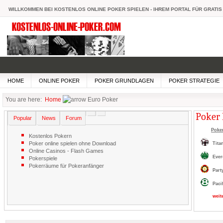
WILLKOMMEN BEI KOSTENLOS ONLINE POKER SPIELEN - IHREM PORTAL FÜR GRATIS
POKERSPIELE. HIER ERFAHREN SIE WIE UND WO SIE GRATIS POKER ONLINE SPIELE
KÖNNEN.
HOME
ONLINE POKER
POKER GRUNDLAGEN
POKER STRATEGIE
You are here:
Home
Euro Poker
Poker 
Popular
News
Forum
Poke
Kostenlos Pokern
Poker online spielen ohne Download
Tita
Online Casinos - Flash Games
Ever
Pokerspiele
Pokerräume für Pokeranfänger
Part
Paci
weit