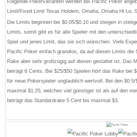
Folgende Pokervarianten werden bei Pacific Poker ange
Limit/Fixed Limit Texas Holdem, Omaha, Omaha Hi Lo, 
Die Limits beginnen bei $0.05/$0.10 und steigen in steti
Limits, somit gibt es für alle Spieler mit den unterschied
Spiel und jenes Limit, das sie sich wünschen. Viele Exper
Pacific Poker einfach grandios, da auf diesen Limits die 
Rake aber sehr großzügig auf diesen gestaltet ist. Das
beträgt 6 Cents. Bei $25/$50 Spielen hört das Rake bei 
für neue Pokerspieler unglaublich wertvoll. Bei den $0.5
maximal $1.25, welches viel günstiger ist als auf den me
beträgt das Standardrake 5 Cent bis maximal $3.